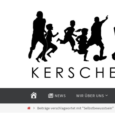
Zum
Inhalt
springen
Zum
Inhalt
START
NEWS
WIR ÜBER UNS
springen
Start
Beiträge verschlagwortet mit "Selbstbewusstsein"