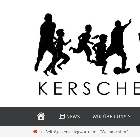
Zum
Inhalt
springen
Zum
Inhalt
START
NEWS
WIR ÜBER UNS
springen
Start
Beiträge verschlagwortet mit "Weihnachten"