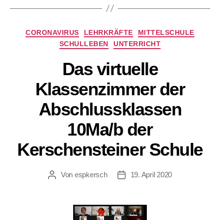
Kategorien
CORONAVIRUS
LEHRKRÄFTE
MITTELSCHULE
SCHULLEBEN
UNTERRICHT
Das virtuelle
Klassenzimmer der
Abschlussklassen
10Ma/b der
Kerschensteiner Schule
Von
espkersch
19. April 2020
Beitragsautor
Veröffentlichungsdatum