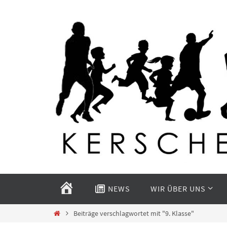
Zum
Inhalt
springen
Zum
Inhalt
START
NEWS
WIR ÜBER UNS
springen
Start
Beiträge verschlagwortet mit "9. Klasse"