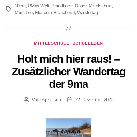
10ma
,
BMW-Welt
,
Brandhorst
,
Döner
,
Mittelschule
,
Schlagwörter
München
,
Museum Brandhorst
,
Wandertag
Kategorien
MITTELSCHULE
SCHULLEBEN
Holt mich hier raus! –
Zusätzlicher Wandertag
der 9ma
Von
espkersch
22. Dezember 2020
Beitragsautor
Veröffentlichungsdatum