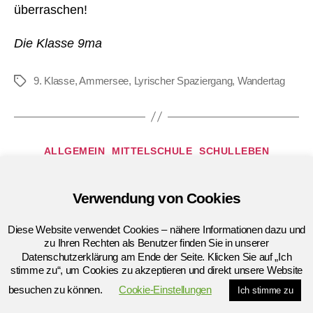
überraschen!
Die Klasse 9ma
9. Klasse
,
Ammersee
,
Lyrischer Spaziergang
,
Wandertag
Schlagwörter
Kategorien
ALLGEMEIN
MITTELSCHULE
SCHULLEBEN
Wandertag der 6a/6b
Verwendung von Cookies
Von
espkersch
21. November 2020
Beitragsautor
Veröffentlichungsdatum
Diese Website verwendet Cookies – nähere Informationen dazu und
zu Ihren Rechten als Benutzer finden Sie in unserer
Datenschutzerklärung am Ende der Seite. Klicken Sie auf „Ich
stimme zu“, um Cookies zu akzeptieren und direkt unsere Website
Einen Bericht über den Wanderttag der 6a/6b
besuchen zu können.
Cookie-Einstellungen
finden Sie in folgendem PDF:
Ich stimme zu